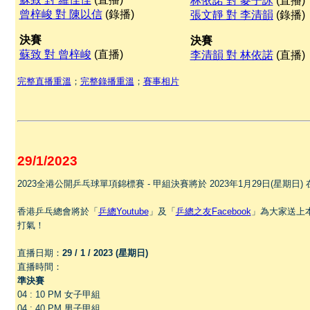
林依諾 對 麥子詠
(直播)
曾梓峻 對 陳以信
(錄播)
張文靜 對 李清韻
(錄播)
決賽
決賽
蘇致 對 曾梓峻
(直播)
李清韻 對 林依諾
(直播)
完整直播重溫
；
完整錄播重溫
；
賽事相片
29/1/2023
2023全港公開乒乓球單項錦標賽 - 甲組決賽將於 2023年1月29日(星期
香港乒乓總會將於「
乒總Youtube
」及「
乒總之友Facebook
」為大家送上本
打氣！
直播日期：
29 / 1 / 2023 (星期日)
直播時間：
準決賽
04 : 10 PM 女子甲組
04 : 40 PM 男子甲組