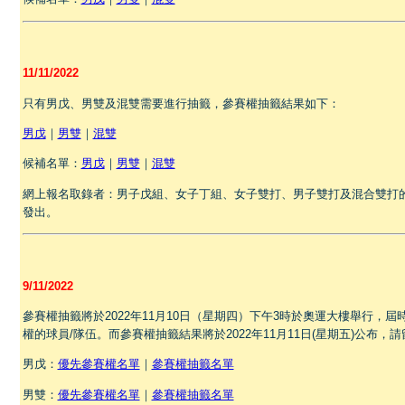
11/11/2022
只有男戊、男雙及混雙需要進行抽籤，參賽權抽籤結果如下：
男戊
｜
男雙
｜
混雙
候補名單：
男戊
｜
男雙
｜
混雙
網上報名取錄者：男子戊組、女子丁組、女子雙打、男子雙打及混合雙打的付款
發出。
9/11/2022
參賽權抽籤將於2022年11月10日（星期四）下午3時於奧運大樓舉行，屆時將抽
權的球員/隊伍。而參賽權抽籤結果將於2022年11月11日(星期五)公布，
男戊：
優先參賽權名單
｜
參賽權抽籤名單
男雙：
優先參賽權名單
｜
參賽權抽籤名單