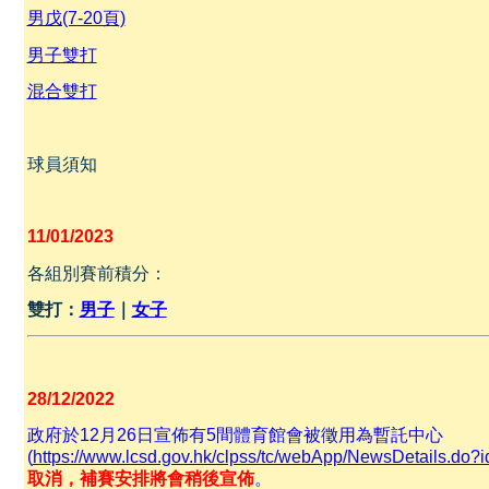
男戊(7-20頁)
男子雙打
混合雙打
球員須知
11/01/2023
各組別賽前積分：
雙打：
男子
｜
女子
28/12/2022
政府於12月26日宣佈有5間體育館會被徵用為暫託中心
(
https://www.lcsd.gov.hk/clpss/tc/webApp/NewsDetails.do?
取消，補賽安排將會稍後宣佈
。