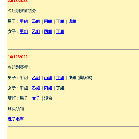
23/12/2022
各組別賽前積分：
男子：
甲組
｜
乙組
｜
丙組
｜
丁組
｜
戊組
女子：
甲組
｜
乙組
｜
丙組
｜
丁組
16/12/2022
各組別賽程：
男子：甲組｜
乙組
｜
丙組
｜
丁組
｜戊組 (舊版本)
女子：甲組｜
乙組
｜
丙組
｜丁組
雙打：男子
｜
女子
｜混合
球員須知
種子名單