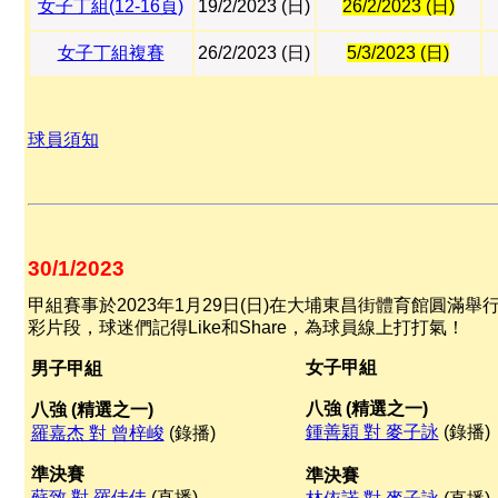
女子丁組(12-16頁)
19/2/2023 (日)
26/2/2023 (日)
女子丁組複賽
26/2/2023 (日)
5/3/2023 (日)
球員須知
30/1/2023
甲組賽事於2023年1月29日(日)在大埔東昌街體育館圓
彩片段，球迷們記得Like和Share，為球員線上打打氣！
女子甲組
男子甲組
八強
(
精選之一
)
八強
(
精選之一
)
鍾善穎 對 麥子詠
(錄播)
羅嘉杰 對 曾梓峻
(錄播)
準決賽
準決賽
蘇致 對 羅佳佳
(直播)