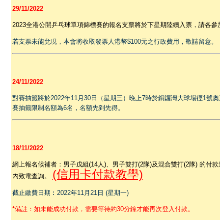
29/11/2022
2023全港公開乒乓球單項錦標賽的報名支票將於下星期陸續入票，請各
若支票未能兌現，本會將收取發票人港幣$100元之行政費用，敬請留意。
24/11/2022
對賽抽籤將於2022年11月30日（星期三）晚上7時於銅鑼灣大球場徑1
賽抽籤限制名額為6名，名額先到先得。
18/11/2022
網上報名候補者：男子戊組(14人)、男子雙打(2隊)及混合雙打(2隊) 
(信用卡付款教學)
內致電查詢。
截止繳費日期︰2022年
11
月21日 (星期一)
*備註：如未能成功付款，需要等待約30分鐘才能再次登入付款。