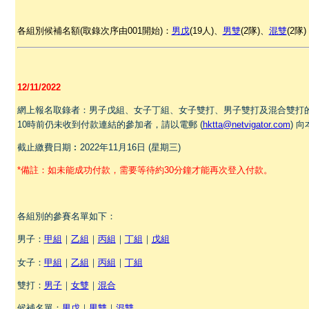
各組別候補名額(取錄次序由001開始)：
男戊
(19人)、
男雙
(2隊)、
混雙
(2隊)
12/11/2022
網上報名取錄者：男子戊組、女子丁組、女子雙打、男子雙打及混合雙打的付
10時前仍未收到付款連結的參加者，請以電郵 (
hktta@netvigator.com
) 
截止繳費日期︰2022年
11
月16日 (星期三)
*備註：如未能成功付款，需要等待約30分鐘才能再次登入付款。
各組別的參賽名單如下：
男子：
甲組
｜
乙組
｜
丙組
｜
丁組
｜
戊組
女子：
甲組
｜
乙組
｜
丙組
｜
丁組
雙打：
男子
｜
女雙
｜
混合
候補名單：
男戊
｜
男雙
｜
混雙