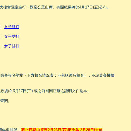
運大樓會議室進行，歡迎公眾出席。有關結果將於4月17日(五)公布。
打
｜
女子雙打
打
｜
女子雙打
打
｜
女子雙打
取錄各報名學校（下方報名情況表；不包括逾時報名），不設參賽權抽
須於 3月17日(二) 或之前補回正確之證明文件副本。
行查閱。
，因年假關係，
截止日期由原定2月26日(四)更改為 2月28日(六)#
。