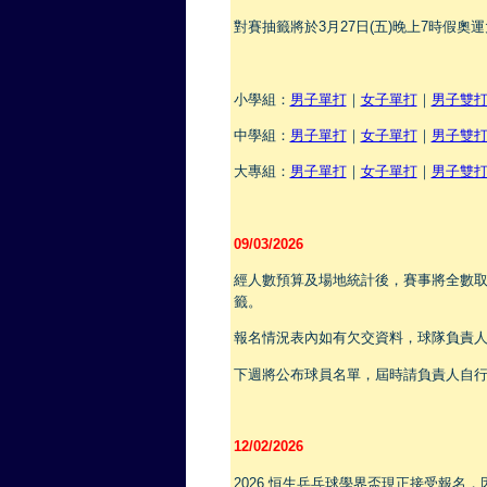
對賽抽籤將於3月27日(五)晚上7時假奧
小學組：
男子單打
｜
女子單打
｜
男子雙
中學組：
男子單打
｜
女子單打
｜
男子雙
大專組：
男子單打
｜
女子單打
｜
男子雙
09/03/2026
經人數預算及場地統計後，賽事將全數
籤。
報名情況表內如有欠交資料，球隊負責人必
下週將公布球員名單，屆時請負責人自
12/02/2026
2026 恒生乒乓球學界盃現正接受報名