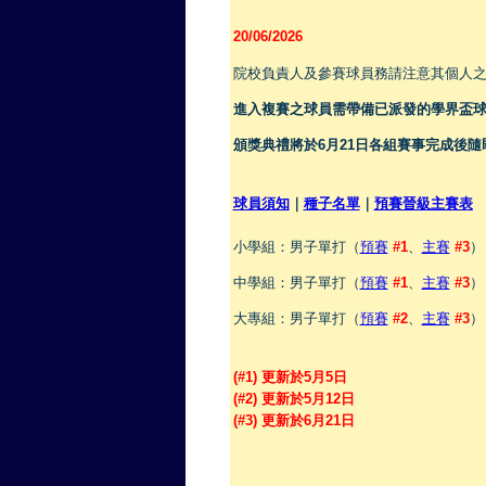
20/06/2026
院校負責人及參賽球員務請注意其個人
進入複賽之球員需帶備已派發的學界盃球
頒獎典禮將於6月21日各組賽事完成後隨
球員須知
｜
種子名單
｜
預賽晉級主賽表
小學組：男子單打（
預賽
#1
、
主賽
#3
）
中學組：男子單打（
預賽
#1
、
主賽
#3
）
大專組：男子單打（
預賽
#2
、
主賽
#3
）
(#1) 更新於5月5日
(#2) 更新於5月12日
(#3)
更新於6月21日