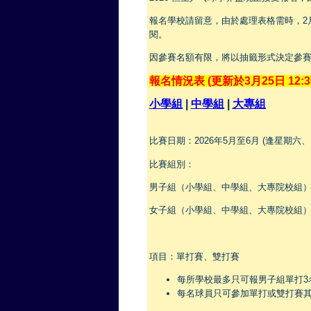
報名學校請留意，由於處理表格需時，2月2
閱。
因參賽名額有限，將以抽籤形式決定參
報名情況表 (更新於3月25日 12:3
小學組
|
中學組
|
大專組
比賽日期：2026年5月至6月 (逢星期六
比賽組別：
男子組（小學組、中學組、大專院校組
女子組（小學組、中學組、大專院校組
項目：單打賽、雙打賽
每所學校最多只可報男子組單打3
每名球員只可參加單打或雙打賽