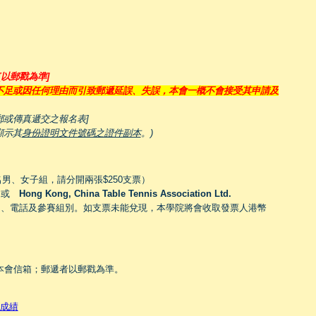
[以郵戳為準]
不足或因任何理由而引致郵遞延誤、失誤，本會一概不會接受其申請及
或傳真遞交之報名表]
顯示其
身份證明文件號碼之證件副本
。
)
名男、女子組，請分開兩張$250支票）
或
Hong Kong, China Table Tennis Association Ltd.
名、電話及參賽組別。如支票未能兌現，本學院將會收取發票人港幣
樓本會信箱；郵遞者以郵戳為準。
成績