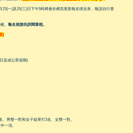
3(一)及25(三)日下午5時將會於網頁更新報名情況表，敬請自行查
賽權。
報名前請先詳閱章程。
0)
、日及或公眾假期)
）
）
名、男雙一對和女子組單打3名、女雙一對。
其中一項。