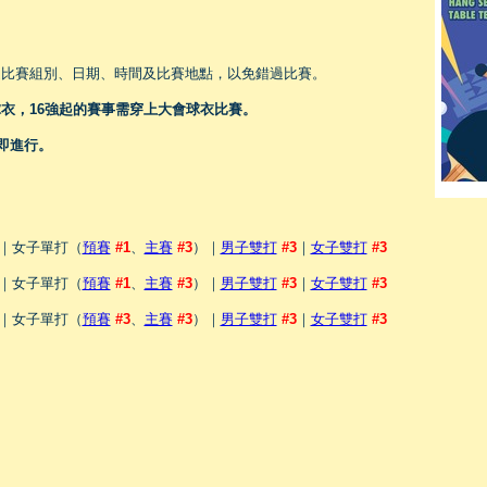
之比賽組別、日期、時間及比賽地點，以免錯過比賽。
衣，16強起的賽事需穿上大會球衣比賽。
即進行。
｜女子單打（
預賽
#1
、
主賽
#3
）｜
男子雙打
#3
｜
女子雙打
#3
｜女子單打（
預賽
#1
、
主賽
#3
）｜
男子雙打
#3
｜
女子雙打
#3
｜女子單打（
預賽
#3
、
主賽
#3
）｜
男子雙打
#3
｜
女子雙打
#3