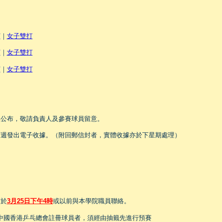
打
｜
女子雙打
打
｜
女子雙打
打
｜
女子雙打
五公布，敬請負責人及參賽球員留意。
下週發出電子收據。（附回郵信封者，實體收據亦於下星期處理）
請於
3月25日下午4時
或以前與本學院職員聯絡。
為中國香港乒乓總會註冊球員者，須經由抽籤先進行預賽