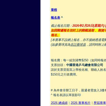
章程
報名表
^
截止報名日期：
2026
年2
月28
日(
星期六)
如因郵遞報名信封上的郵截過期
、郵資
報名。
[
本賽事不設網上報名，亦不接納透過電郵
(
如參賽球員為
非註冊球員
，請同時附上
報名費：每一組別港幣$250（如同時報
支票抬頭：
中國香港乒乓總會有限公司
請於支票背面寫上學校名稱、聯絡人姓
$150元之行政費用。
# 為本會非辦工日子，親遞者需放入1
^ 報名表請以單面影印
2026 總成績
｜
2026 賽事相片
｜
歷屆賽事