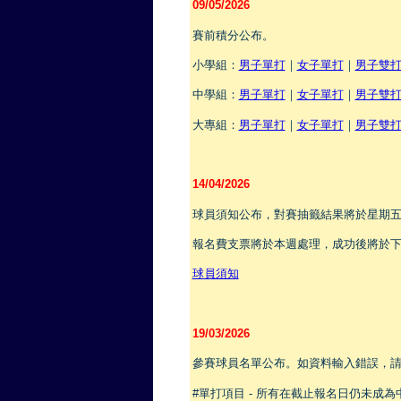
09/05/2026
賽前積分公布。
小學組：
男子單打
｜
女子單打
｜
男子雙
中學組：
男子單打
｜
女子單打
｜
男子雙
大專組：
男子單打
｜
女子單打
｜
男子雙
14/04/2026
球員須知公布，對賽抽籤結果將於星期
報名費支票將於本週處理，成功後將於
球員須知
19/03/2026
參賽球員名單公布。如資料輸入錯誤，
#單打項目 - 所有在截止報名日仍未成